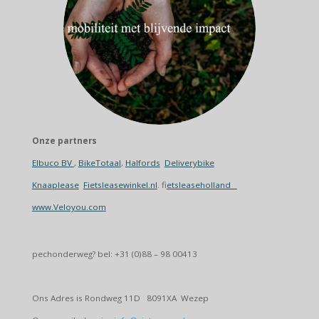
Onze partners
Elbuco BV
,
BikeTotaal
,
Halfords
Deliverybike
Knaaplease
Fietsleasewinkel.nl
. f
ietsleaseholland
www.Veloyou.com
pechonderweg? bel: +31 (0)88 – 98 00413
Ons Adres is Rondweg 11D 8091XA Wezep