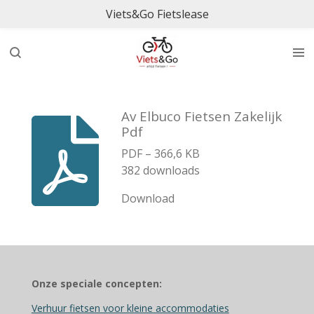
Viets&Go Fietslease
Ga
direct
naar
de
hoofdinhoud
Av Elbuco Fietsen Zakelijk
Pdf
PDF – 366,6 KB
382 downloads
Download
Onze speciale concepten:
Verhuur fietsen voor kleine accommodaties