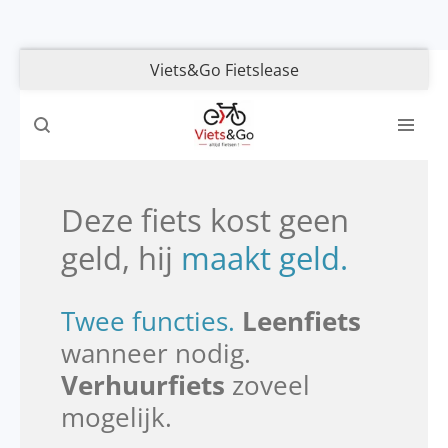
Ga
direct
Viets&Go Fietslease
naar
de
hoofdinhoud
Deze fiets kost geen
geld, hij
m
aakt geld.
Twee functies.
Leenfiets
wanneer nodig.
Verhuurfiets
zoveel
mogelijk.