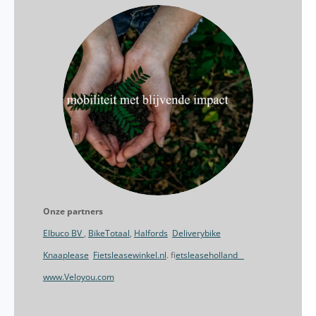
Onze partners
Elbuco BV
,
BikeTotaal
,
Halfords
Deliverybike
Knaaplease
Fietsleasewinkel.nl
. f
ietsleaseholland
www.Veloyou.com