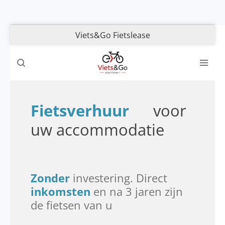
Ga
direct
Viets&Go Fietslease
naar
de
hoofdinhoud
Fietsverhuur
voor
uw accommodatie
Zonder
investering. Direct
inkomsten
en na 3 jaren zijn
de fietsen van u