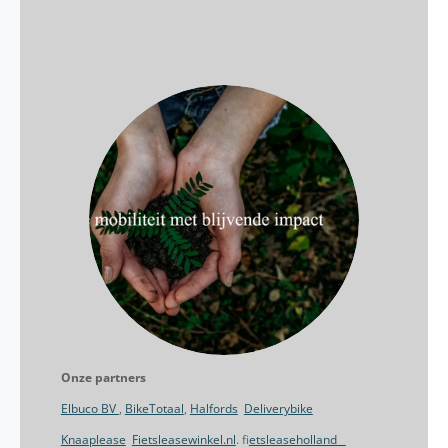
Onze partners
Elbuco BV
,
BikeTotaal
,
Halfords
Deliverybike
Knaaplease
Fietsleasewinkel.nl
. f
ietsleaseholland