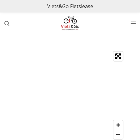
Viets&Go Fietslease
Ga
direct
naar
de
hoofdinhoud