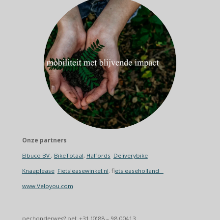
Onze partners
Elbuco BV
,
BikeTotaal
,
Halfords
Deliverybike
Knaaplease
Fietsleasewinkel.nl
. f
ietsleaseholland
www.Veloyou.com
pechonderweg? bel: +31 (0)88 – 98 00413