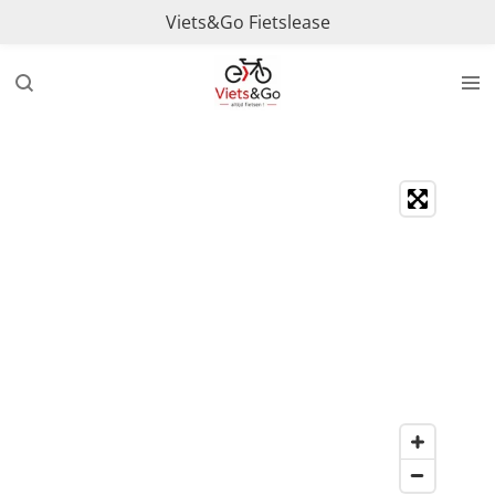
Viets&Go Fietslease
Ga
direct
naar
de
hoofdinhoud