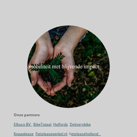
Onze partners
Elbuco BV
,
BikeTotaal
,
Halfords
Deliverybike
Knaaplease
Fietsleasewinkel.nl
. f
ietsleaseholland