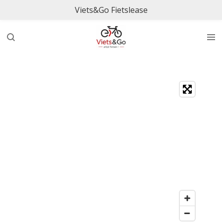
Viets&Go Fietslease
Ga
direct
naar
de
hoofdinhoud