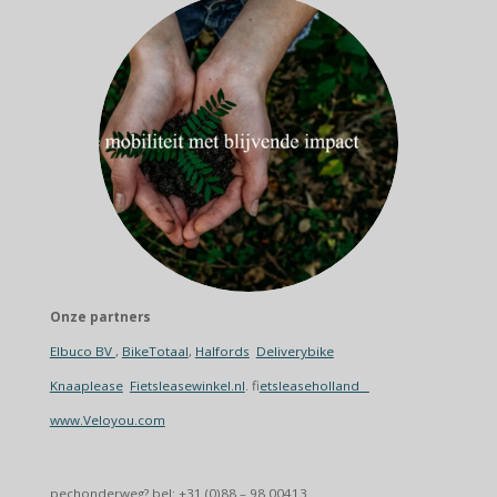
Onze partners
Elbuco BV
,
BikeTotaal
,
Halfords
Deliverybike
Knaaplease
Fietsleasewinkel.nl
. f
ietsleaseholland
www.Veloyou.com
pechonderweg? bel: +31 (0)88 – 98 00413