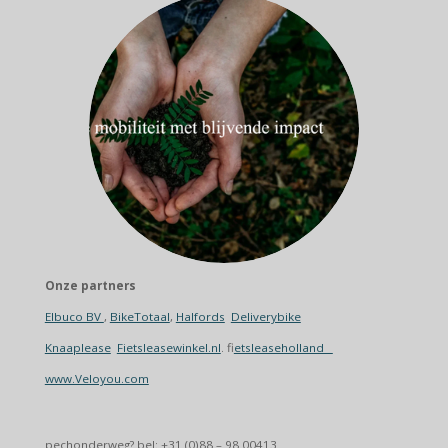
Onze partners
Elbuco BV
,
BikeTotaal
,
Halfords
Deliverybike
Knaaplease
Fietsleasewinkel.nl
. f
ietsleaseholland
www.Veloyou.com
pechonderweg? bel: +31 (0)88 – 98 00413