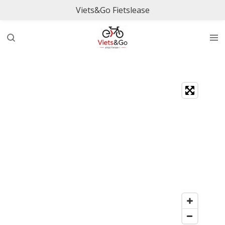
Viets&Go Fietslease
Ga
direct
naar
de
hoofdinhoud