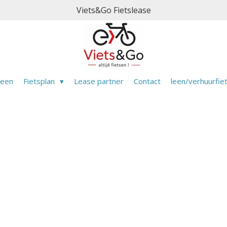
Viets&Go Fietslease
meen
Fietsplan
Lease partner
Contact
leen/verhuurfie