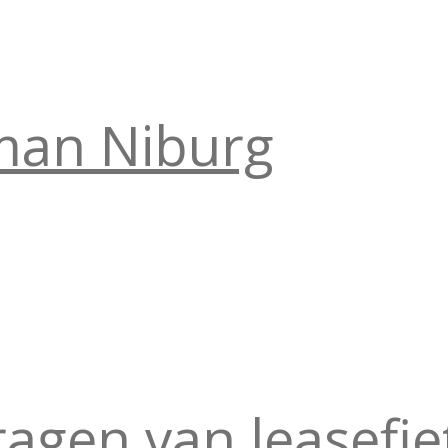
man Niburg
agen van leasefie