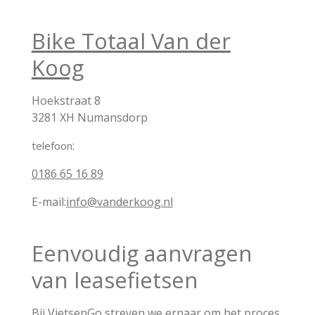
Bike Totaal Van der
Koog
Hoekstraat 8
3281 XH Numansdorp
:
telefoon
0186 65 16 89
E-mail:
info@vanderkoog.nl
Eenvoudig aanvragen
van leasefietsen
Bij VietsenGo streven we ernaar om het proces