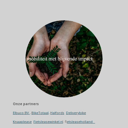
Onze partners
Elbuco BV
,
BikeTotaal
,
Halfords
Deliverybike
Knaaplease
Fietsleasewinkel.nl
. f
ietsleaseholland