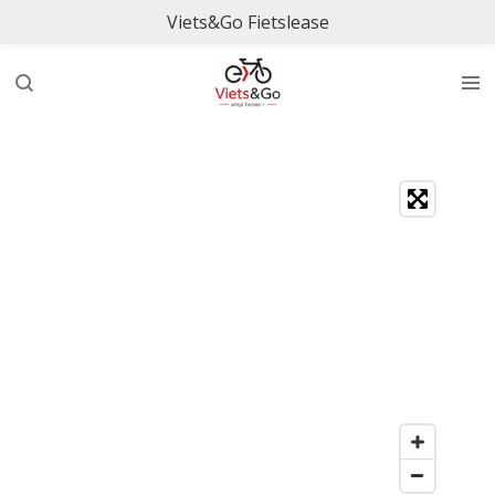
Viets&Go Fietslease
Ga
direct
naar
de
hoofdinhoud