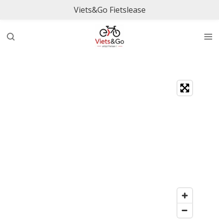
Viets&Go Fietslease
Ga
direct
naar
de
hoofdinhoud