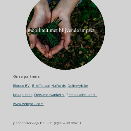
Onze partners
Elbuco BV
,
BikeTotaal
,
Halfords
Deliverybike
Knaaplease
Fietsleasewinkel.nl
. f
ietsleaseholland
www.Veloyou.com
pechonderweg? bel: +31 (0)88 – 98 00413