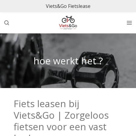
Viets&Go Fietslease
Ga
direct
naar
de
hoofdinhoud
hoe werkt het ?
Fiets leasen bij
Viets&Go | Zorgeloos
fietsen voor een vast