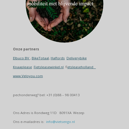
Onze partners
Elbuco BV
,
BikeTotaal
,
Halfords
Deliverybike
Knaaplease
Fietsleasewinkel.nl
. f
ietsleaseholland
www.Veloyou.com
pechonderweg? bel: +31 (0)88 – 98 00413
Ons Adres is Rondweg 11D 8091XA Wezep
Ons e-mailadres is:
info@vietsengo.nl