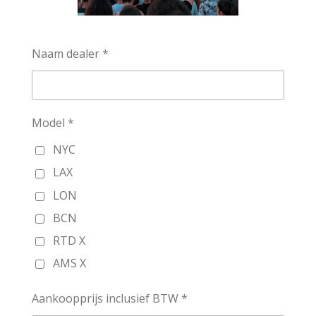
Naam dealer *
Model *
NYC
LAX
LON
BCN
RTD X
AMS X
Aankoopprijs inclusief BTW *