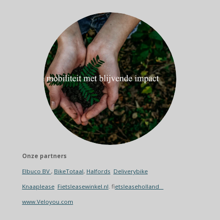
Onze partners
Elbuco BV
,
BikeTotaal
,
Halfords
Deliverybike
Knaaplease
Fietsleasewinkel.nl
. f
ietsleaseholland
www.Veloyou.com