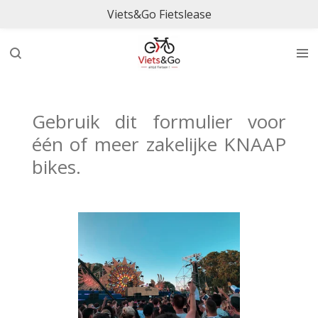
Viets&Go Fietslease
Ga
direct
naar
de
hoofdinhoud
Gebruik dit formulier voor
één of meer zakelijke KNAAP
bikes.