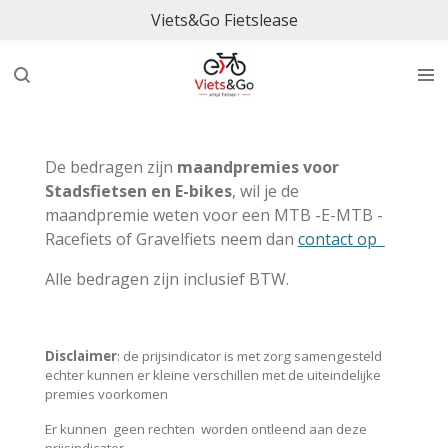
Viets&Go Fietslease
Ga
direct
naar
de
hoofdinhoud
De bedragen zijn
maandpremies voor
Stadsfietsen en E-bikes
, wil je de
maandpremie weten voor een MTB -E-MTB -
Racefiets of Gravelfiets neem dan
contact op
Alle bedragen zijn inclusief BTW.
Disclaimer
: de prijsindicator is met zorg samengesteld
echter kunnen er kleine verschillen met de uiteindelijke
premies voorkomen
Er kunnen geen rechten worden ontleend aan deze
prijsindicator