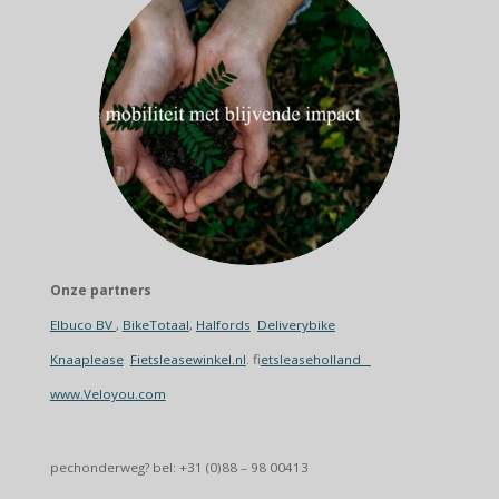
Onze partners
Elbuco BV
,
BikeTotaal
,
Halfords
Deliverybike
Knaaplease
Fietsleasewinkel.nl
. f
ietsleaseholland
www.Veloyou.com
pechonderweg? bel: +31 (0)88 – 98 00413