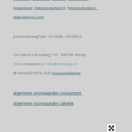
Knaaplease
Fietsleasewinkel.nl
. f
ietsleaseholland
www.Veloyou.com
pechonderweg? bel: +31 (0)88 – 98 00413
Ons Adres is Rondweg 11D 8091XA Wezep
Ons e-mailadres is:
info@vietsengo.nl
@ Viets&G0 2016-2025
privacyverklaring
algemene voorwaarden consument
algemene voorwaarden zakelijk