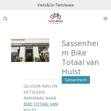
Viets&Go Fietslease
Ga
direct
naar
de
hoofdinhoud
Sassenhei
m Bike
Totaal van
Hulst
Sassenheim
GA VOOR INFO EN
FIETSLEASE
AANVRAAG NAAR
BIKE TOTAAL VAN
HULST