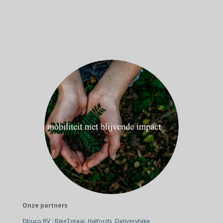
Onze partners
Elbuco BV
,
BikeTotaal
,
Halfords
Deliverybike