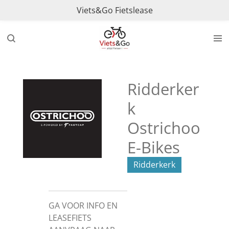
Viets&Go Fietslease
Ga
direct
naar
de
hoofdinhoud
Ridderker
k
Ostrichoo
E-Bikes
Ridderkerk
GA VOOR INFO EN
LEASEFIETS