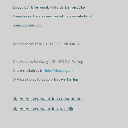
Elbuco BV
,
BikeTotaal
,
Halfords
Deliverybike
Knaaplease
Fietsleasewinkel.nl
. f
ietsleaseholland
www.Veloyou.com
pechonderweg? bel: +31 (0)88 – 98 00413
Ons Adres is Rondweg 11D 8091XA Wezep
Ons e-mailadres is:
info@vietsengo.nl
@ Viets&G0 2016-2025
privacyverklaring
algemene voorwaarden consument
algemene voorwaarden zakelijk