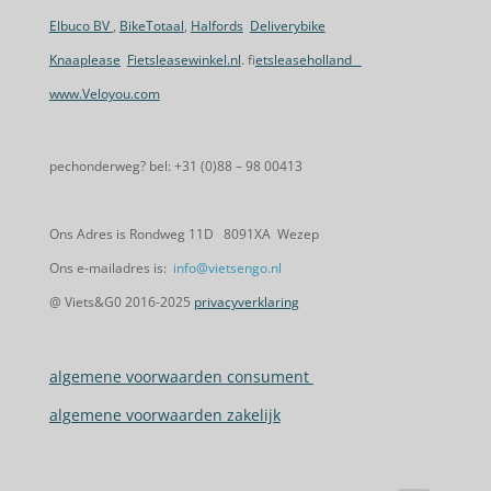
Elbuco BV
,
BikeTotaal
,
Halfords
Deliverybike
Knaaplease
Fietsleasewinkel.nl
. f
ietsleaseholland
www.Veloyou.com
pechonderweg? bel: +31 (0)88 – 98 00413
Ons Adres is Rondweg 11D 8091XA Wezep
Ons e-mailadres is:
info@vietsengo.nl
@ Viets&G0 2016-2025
privacyverklaring
algemene voorwaarden consument
algemene voorwaarden zakelijk