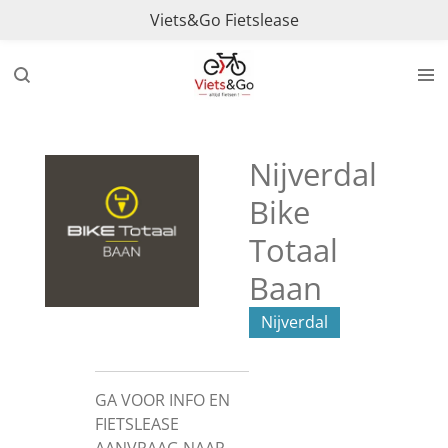
Viets&Go Fietslease
Ga
direct
naar
de
hoofdinhoud
Nijverdal
Bike
Totaal
Baan
Nijverdal
GA VOOR INFO EN
FIETSLEASE
AANVRAAG NAAR