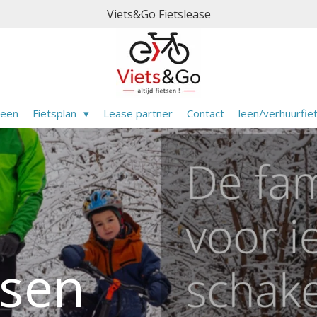
Viets&Go Fietslease
meen
Fietsplan
Lease partner
Contact
leen/verhuurfie
etsen