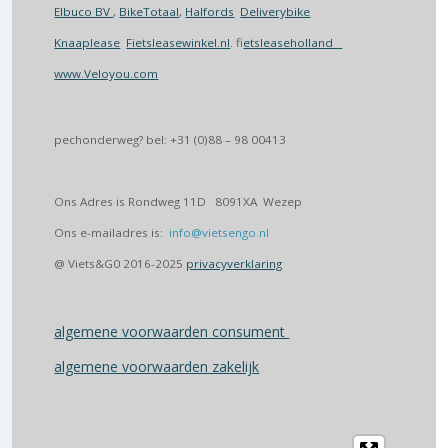
Elbuco BV
,
BikeTotaal
,
Halfords
Deliverybike
Knaaplease
Fietsleasewinkel.nl
. f
ietsleaseholland
www.Veloyou.com
pechonderweg? bel: +31 (0)88 – 98 00413
Ons Adres is Rondweg 11D 8091XA Wezep
Ons e-mailadres is:
info@vietsengo.nl
@ Viets&G0 2016-2025
privacyverklaring
algemene voorwaarden consument
algemene voorwaarden zakelijk