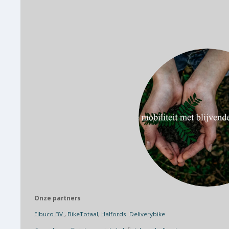
Onze partners
Elbuco BV
,
BikeTotaal
,
Halfords
Deliverybike