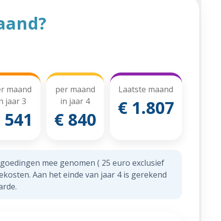
aand?
er maand
per maand
Laatste maand
n jaar 3
in jaar 4
€ 1.807
 541
€ 840
rgoedingen mee genomen ( 25 euro exclusief
sekosten. Aan het einde van jaar 4 is gerekend
arde.