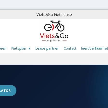
Viets&Go Fietslease
meen
Fietsplan
Lease partner
Contact
leen/verhuurfie
ULATOR