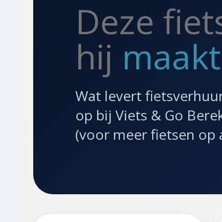
Deze fiet
hij
maakt
Wat levert fietsverhuur
op bij Viets & Go Bere
(voor meer fietsen op 