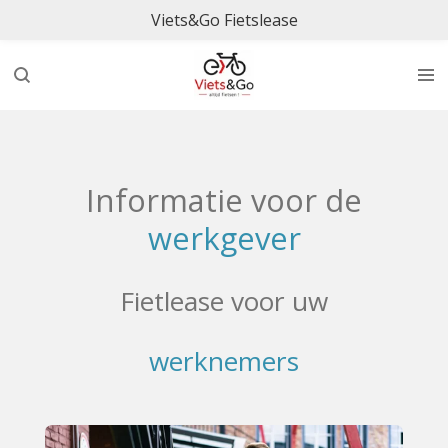
Viets&Go Fietslease
Ga
direct
naar
de
hoofdinhoud
Informatie voor de
werkgever
Fietlease voor uw
werknemers