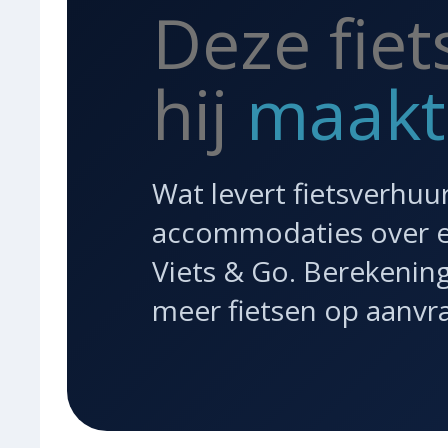
Deze fiet
hij
maakt
Wat levert fietsverhuu
accommodaties over ee
Viets & Go. Berekening
meer fietsen op aanvra