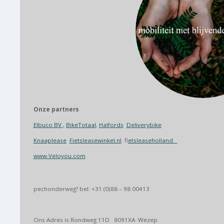
Onze partners
Elbuco BV
,
BikeTotaal
,
Halfords
Deliverybike
Knaaplease
Fietsleasewinkel.nl
. f
ietsleaseholland
www.Veloyou.com
pechonderweg? bel: +31 (0)88 – 98 00413
Ons Adres is Rondweg 11D 8091XA Wezep