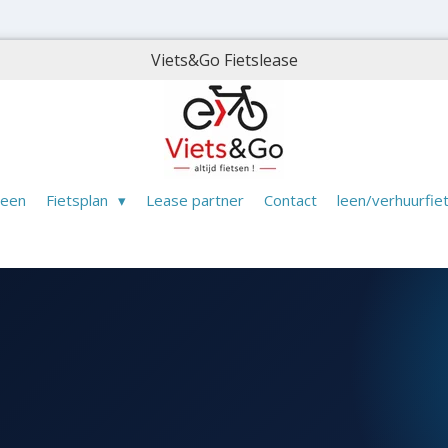
Viets&Go Fietslease
meen
Fietsplan
Lease partner
Contact
leen/verhuurfie