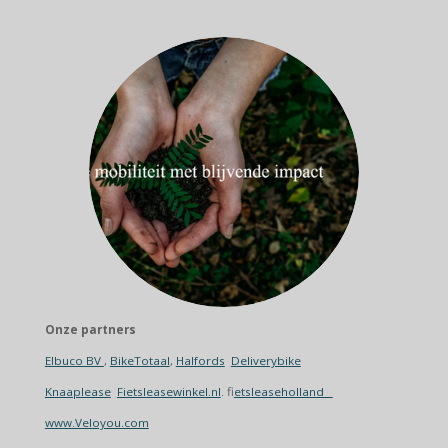
Onze partners
Elbuco BV
,
BikeTotaal
,
Halfords
Deliverybike
Knaaplease
Fietsleasewinkel.nl
. f
ietsleaseholland
www.Veloyou.com