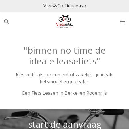
Viets&Go Fietslease
Ga
direct
naar
de
hoofdinhoud
"binnen no time de
ideale leasefiets"
kies zelf - als consument of zakelijk- je ideale
fietsmodel en je dealer
Een Fiets Leasen in Berkel en Rodenrijs
start de aanvraag