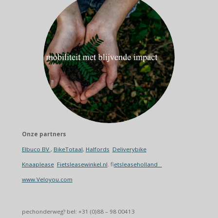
Onze partners
Elbuco BV
,
BikeTotaal
,
Halfords
Deliverybike
Knaaplease
Fietsleasewinkel.nl
. f
ietsleaseholland
www.Veloyou.com
pechonderweg? bel: +31 (0)88 – 98 00413