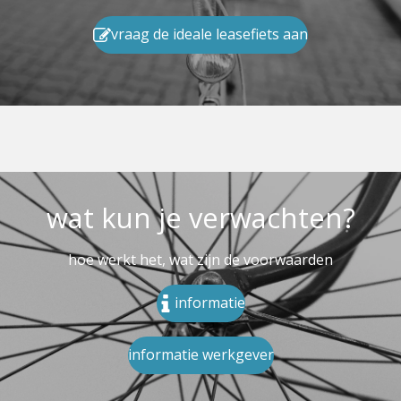
vraag de ideale leasefiets aan
wat kun je verwachten?
hoe werkt het, wat zijn de voorwaarden
informatie
informatie werkgever