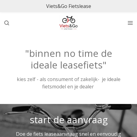
Viets&Go Fietslease
Ga
direct
naar
de
hoofdinhoud
"binnen no time de
ideale leasefiets"
kies zelf - als consument of zakelijk- je ideale
fietsmodel en je dealer
start de aanvraag
Doe de fiets leaseaanvraag snel en eenvoudig