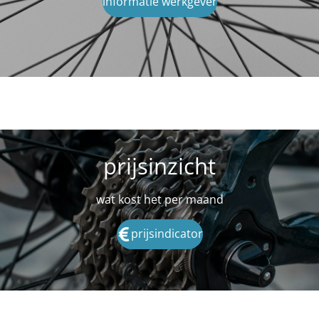
informatie werkgever
prijsinzicht
wat kost het per maand
prijsindicator