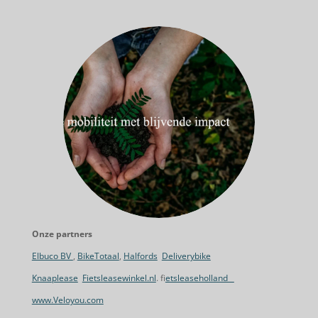
Onze partners
Elbuco BV
,
BikeTotaal
,
Halfords
Deliverybike
Knaaplease
Fietsleasewinkel.nl
. f
ietsleaseholland
www.Veloyou.com