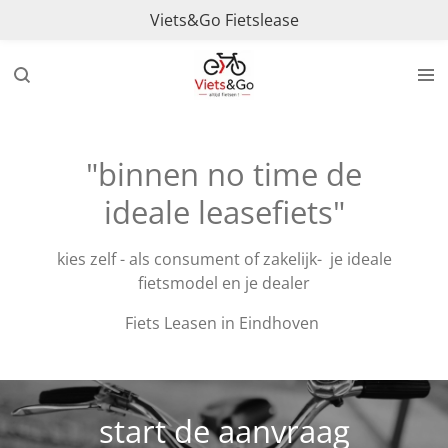
Viets&Go Fietslease
Ga
direct
naar
de
hoofdinhoud
"binnen no time de
ideale leasefiets"
kies zelf - als consument of zakelijk- je ideale
fietsmodel en je dealer
Fiets Leasen in Eindhoven
start de aanvraag