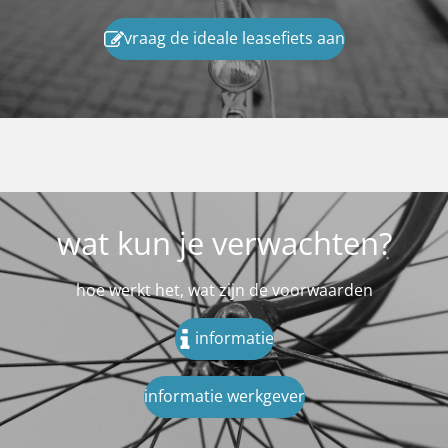
vraag de ideale leasefiets aan
wat kun je verwachten?
hoe werkt het, wat zijn de voorwaarden
informatie
informatie werkgever