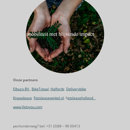
Onze partners
Elbuco BV
,
BikeTotaal
,
Halfords
Deliverybike
Knaaplease
Fietsleasewinkel.nl
. f
ietsleaseholland
www.Veloyou.com
pechonderweg? bel: +31 (0)88 – 98 00413