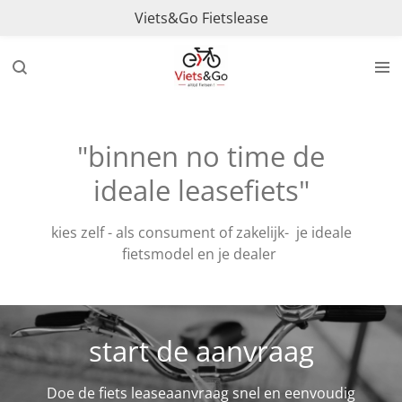
Viets&Go Fietslease
Ga
direct
naar
de
hoofdinhoud
"binnen no time de
ideale leasefiets"
kies zelf - als consument of zakelijk- je ideale
fietsmodel en je dealer
start de aanvraag
Doe de fiets leaseaanvraag snel en eenvoudig