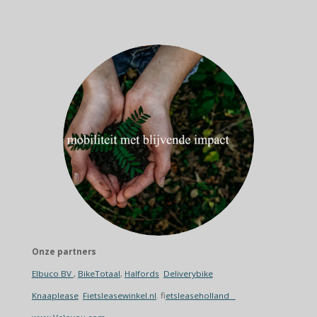
Onze partners
Elbuco BV
,
BikeTotaal
,
Halfords
Deliverybike
Knaaplease
Fietsleasewinkel.nl
. f
ietsleaseholland