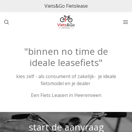
Viets&Go Fietslease
Ga
direct
naar
de
hoofdinhoud
"binnen no time de
ideale leasefiets"
kies zelf - als consument of zakelijk- je ideale
fietsmodel en je dealer
Een Fiets Leasen in Heerenveen
start de aanvraag