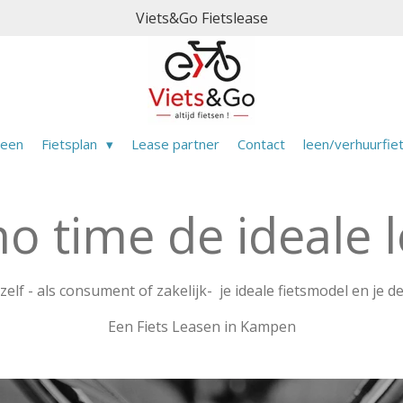
Viets&Go Fietslease
meen
Fietsplan
Lease partner
Contact
leen/verhuurfie
o time de ideale l
 zelf - als consument of zakelijk- je ideale fietsmodel en je d
Een Fiets Leasen in Kampen