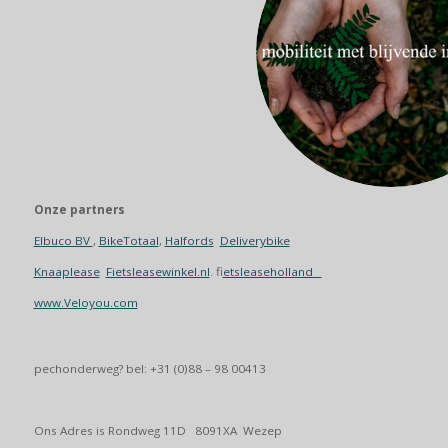
Onze partners
Elbuco BV
,
BikeTotaal
,
Halfords
Deliverybike
Knaaplease
Fietsleasewinkel.nl
. f
ietsleaseholland
www.Veloyou.com
pechonderweg? bel: +31 (0)88 – 98 00413
Ons Adres is Rondweg 11D 8091XA Wezep