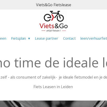
Viets&Go Fietslease
meen
Fietsplan
Lease partner
Contact
leen/verhuurfie
o time de ideale l
 zelf - als consument of zakelijk- je ideale fietsmodel en je d
Fiets Leasen in Leiden