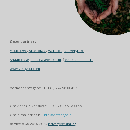
Onze partners
Elbuco BV
,
BikeTotaal
,
Halfords
Deliverybike
Knaaplease
Fietsleasewinkel.nl
. f
ietsleaseholland
www.Veloyou.com
pechonderweg? bel: +31 (0)88 – 98 00413
Ons Adres is Rondweg 11D 8091XA Wezep
Ons e-mailadres is:
info@vietsengo.nl
@ Viets&G0 2016-2025
privacyverklaring