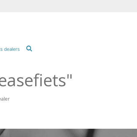
ts dealers
easefiets"
ealer