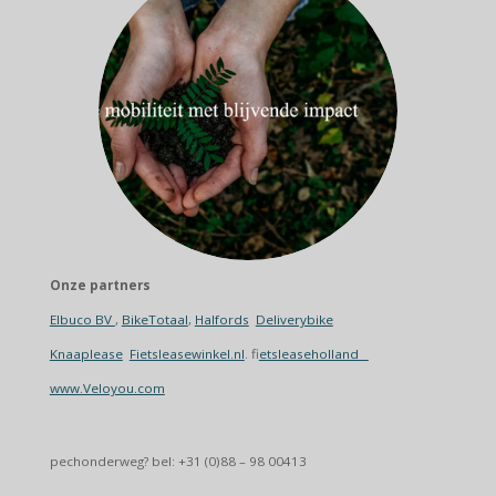
Onze partners
Elbuco BV
,
BikeTotaal
,
Halfords
Deliverybike
Knaaplease
Fietsleasewinkel.nl
. f
ietsleaseholland
www.Veloyou.com
pechonderweg? bel: +31 (0)88 – 98 00413