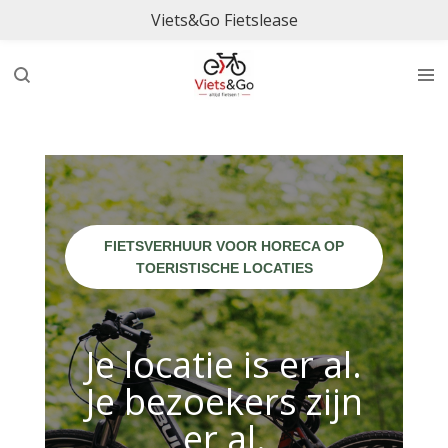
Viets&Go Fietslease
Ga
direct
naar
de
hoofdinhoud
FIETSVERHUUR VOOR HORECA OP
TOERISTISCHE LOCATIES
Je locatie is er al.
Je bezoekers zijn
er al.